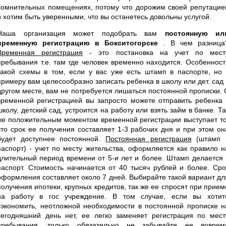
сомнительных помещениях, потому что дорожим своей репутацие
и хотим быть уверенными, что вы останетесь довольны услугой.
Наша организация может подобрать вам
постоянную ил
временную регистрацию в Бокситогорске
. В чем разница
Временная регистрация
- это постановка на учет по мест
пребывания т.е. там где человек временно находится. Особенност
такой схемы в том, если у вас уже есть штамп в паспорте, но 
примеру вам целесообразно записать ребенка в школу или дет. сад 
другом месте, вам не потребуется лишаться постоянной прописки. 
временной регистрацией вы запросто можете отправить ребенка 
школу, детский сад, устроится на работу или взять займ в банке. Та
же положительным моментом временной регистрации выступает то
что срок ее получения составляет 1-3 рабочих дня и при этом он
будет доступнее постоянной.
Постоянная регистрация
(штамп 
паспорт) - учет по месту жительства, оформляется как правило н
длительный период времени от 5-и лет и более. Штамп делается 
паспорт. Стоимость начинается от 40 тысяч рублей и более. Сро
оформления составляет около 7 дней. Выбирайте такой вариант дл
получения ипотеки, крупных кредитов, так же ее спросят при прием
на работу в гос учреждение. В том случае, если вы хотит
сэкономить, неотложной необходимости в постоянной прописке н
сегодняшний день нет, ее легко заменяет регистрация по мест
пребывания, только обязательно не забывайте ее воврем