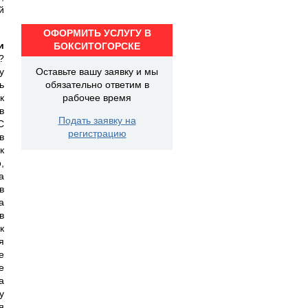
й
ОФОРМИТЬ УСЛУГУ В
и
БОКСИТОГОРСКЕ
?
у
Оставьте вашу заявку и мы
ь
обязательно ответим в
к
рабочее время
в
Подать заявку на
С
регистрацию
в
к
,
а
в
а
в
к
я
е
е
а
у
я