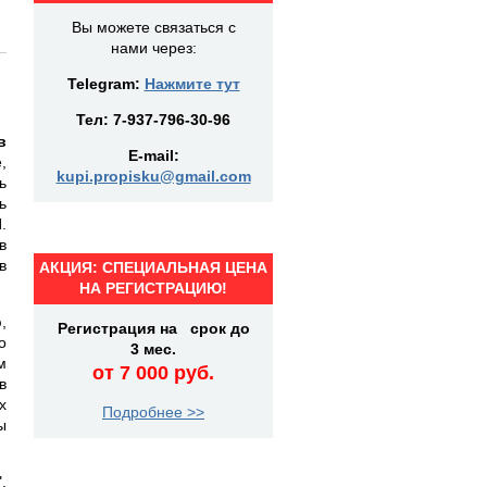
Вы можете связаться с
нами через:
Telegram:
Нажмите тут
Тел:
7-937-796-30-96
в
E-mail:
,
kupi.propisku@gmail.com
ь
ь
.
в
в
АКЦИЯ: СПЕЦИАЛЬНАЯ ЦЕНА
НА РЕГИСТРАЦИЮ!
,
Регистрация на срок до
о
3 мес.
м
от 7 000 руб.
в
х
Подробнее >>
ы
,