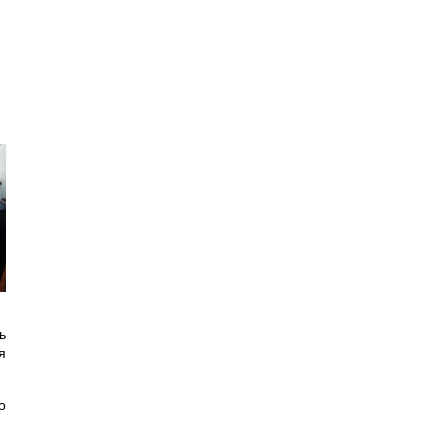
ь
я
о