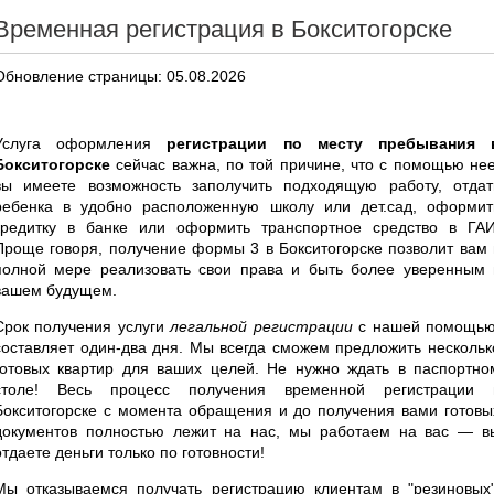
Временная регистрация в Бокситогорске
Обновление страницы: 05.08.2026
Услуга оформления
регистрации по месту пребывания 
Бокситогорске
сейчас важна, по той причине, что с помощью нее
вы имеете возможность заполучить подходящую работу, отдат
ребенка в удобно расположенную школу или дет.сад, оформит
кредитку в банке или оформить транспортное средство в ГАИ
Проще говоря, получение формы 3 в Бокситогорске позволит вам 
полной мере реализовать свои права и быть более уверенным 
вашем будущем.
Срок получения услуги
легальной регистрации
с нашей помощью
составляет один-два дня. Мы всегда сможем предложить нескольк
готовых квартир для ваших целей. Не нужно ждать в паспортно
столе! Весь процесс получения временной регистрации 
Бокситогорске с момента обращения и до получения вами готовы
документов полностью лежит на нас, мы работаем на вас — в
отдаете деньги только по готовности!
Мы отказываемся получать регистрацию клиентам в "резиновых"